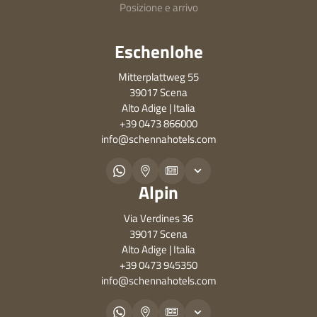
Posizione e arrivo
servizio transfer ha un costo di 40,00 € a persona e a
tratta. Per maggiori informazioni e prenotazioni visitate il
Eschenlohe
sito
schenna.com
.
Servizio di transfer aeroportuale di Alto Adige Bus
Mitterplattweg 55
Alto Adige Bus offre tutto l’anno un servizio di transfer
39017 Scena
Alto Adige | Italia
semplice, veloce ed economico dall’Alto Adige agli
+39 0473 866000
aeroporti di Innsbruck, Monaco, Verona, Bergamo e
info@
schennahotels.
com
Malpensa. Per informazioni e prenotazioni consultare il
sito
altoadigebus.it
.
Alpin
Via Verdines 36
39017 Scena
Alto Adige | Italia
+39 0473 945350
info@
schennahotels.
com