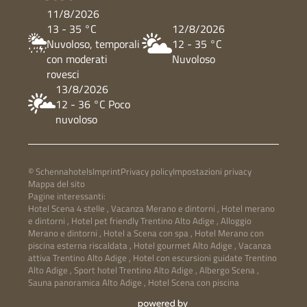
11/8/2026
13 - 35 °C
12/8/2026
Nuvoloso, temporali
12 - 35 °C
con moderati
Nuvoloso
rovesci
13/8/2026
12 - 36 °C Poco
nuvoloso
© Schennahotels
Imprint
Privacy policy
Impostazioni privacy
Mappa del sito
Pagine interessanti:
Hotel Scena 4 stelle
,
Vacanza Merano e dintorni
,
Hotel merano
e dintorni
,
Hotel pet friendly Trentino Alto Adige
,
Alloggio
Merano e dintorni
,
Hotel a Scena con spa
,
Hotel Merano con
piscina esterna riscaldata
,
Hotel gourmet Alto Adige
,
Vacanza
attiva Trentino Alto Adige
,
Hotel con escursioni guidate Trentino
Alto Adige
,
Sport hotel Trentino Alto Adige
,
Albergo Scena
,
Sauna panoramica Alto Adige
,
Hotel Scena con piscina