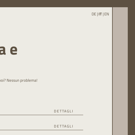
DE
|
IT
|
EN
a e
voi? Nessun problema!
DETTAGLI
media della funivia Unterstell. Offre una
DETTAGLI