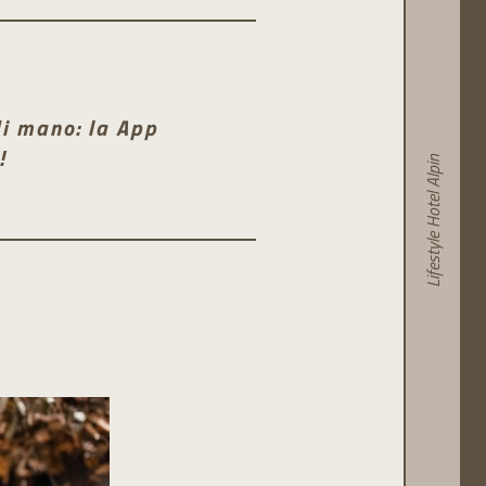
e
di mano: la App
!
Lifestyle Hotel Alpin