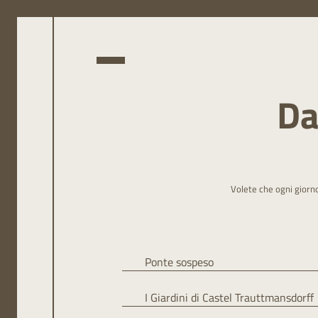
Menu
Da
Volete che ogni giorn
Ponte sospeso
L’highlight dell’Alta Via di Merano è un pont
I Giardini di Castel Trauttmansdorff
vista splendida sulla gola dai mille gradini 