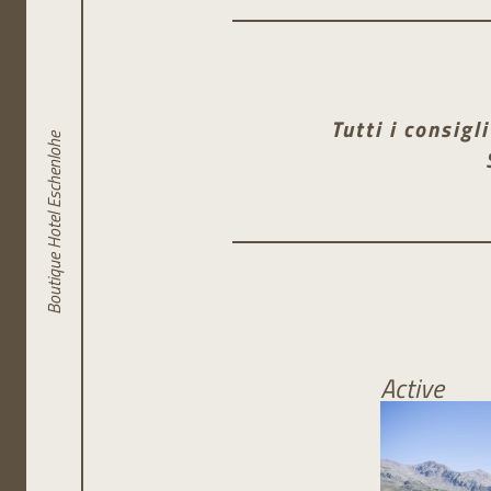
Distanza: circa 29 km
Tutti i consig
Boutique Hotel Eschenlohe
Active