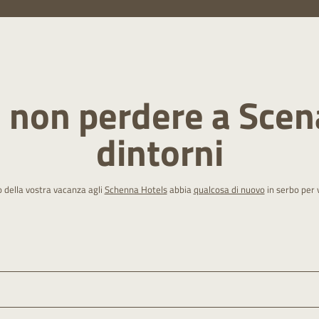
 non perdere a Scen
dintorni
o della vostra vacanza agli
Schenna Hotels
abbia
qualcosa di nuovo
in serbo per 
e sospeso di 55 metri, inaugurato nel 2017 tra la funivia Texel e la stazione inter
ed è molto amato in tutte le stagioni.