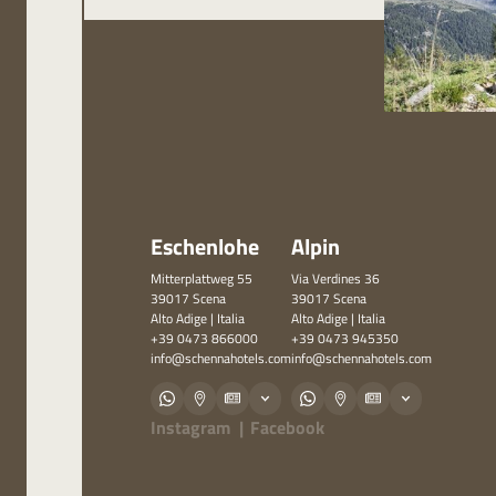
Eschenlohe
Alpin
Mitterplattweg 55
Via Verdines 36
39017 Scena
39017 Scena
Alto Adige | Italia
Alto Adige | Italia
+39 0473 866000
+39 0473 945350
info@
schennahotels.
com
info@
schennahotels.
com
Instagram
|
Facebook