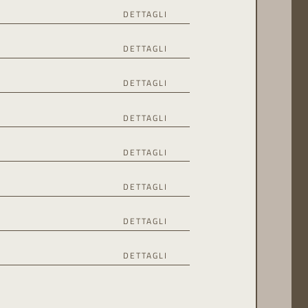
2 ettari del parco, vi attendono giardini e
DETTAGLI
o.
ese e conserva diverse esposizioni e
DETTAGLI
pra a Merano, da Quarazze fino al centro di
DETTAGLI
d è il sepolcro dell’arciduca Giovanni
DETTAGLI
l Castello San Giorgio, di cui oggi sono
DETTAGLI
 santi. Il trittico in stile gotico
lo ospita una vasta raccolta culturale
DETTAGLI
une e area vital, numerose piscine, Medical
DETTAGLI
fienile è stato trasformato in un museo in
DETTAGLI
 impressionanti fa rivivere il periodo
ggio naturale locale, ovvero le montagne,