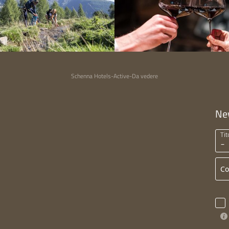
Schenna Hotels
-
Active
-
Da vedere
Ne
Tit
C