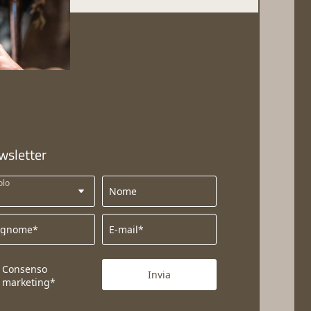
wsletter
olo
Nome
ognome*
E-mail*
Consenso
Invia
marketing*