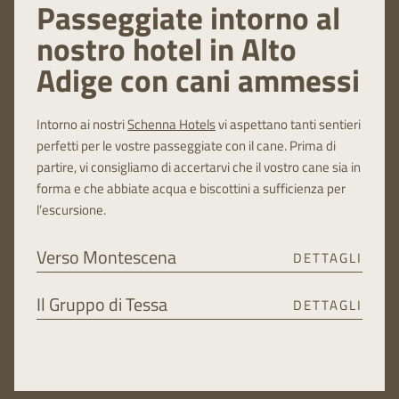
Passeggiate intorno al
nostro hotel in Alto
Adige con cani ammessi
Intorno ai nostri
Schenna Hotels
vi aspettano tanti sentieri
perfetti per le vostre passeggiate con il cane. Prima di
partire, vi consigliamo di accertarvi che il vostro cane sia in
forma e che abbiate acqua e biscottini a sufficienza per
l’escursione.
Verso Montescena
DETTAGLI
Questo sentiero panoramico vi porta dal nostro hotel pet
Il Gruppo di Tessa
DETTAGLI
friendly in Trentino-Alto Adige, attraverso gli ampi prati ai
piedi di Picco Ivigna, passando per baite e l’idillico sentiero
Agli escursionisti provetti consigliamo una gita al Gruppo
della roggia di Scena. Poco al di sotto del bosco si apre un
di Tessa. Si tratta di una catena montuosa delle Alpi
ampio scorcio da cui ammirare il Picco Ivigna e Punta
dell’Alto Adige, poco distante dal nostro
alloggio a Merano