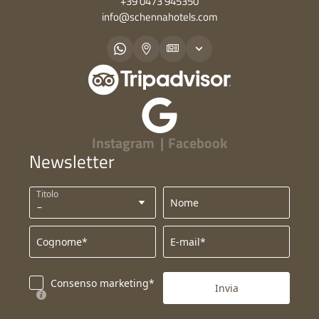
+39 0473 945350
info@
schennahotels.
com
Instagram
|
Facebook
Newsletter
Titolo
Nome
Cognome*
E-mail*
Consenso marketing*
Invia