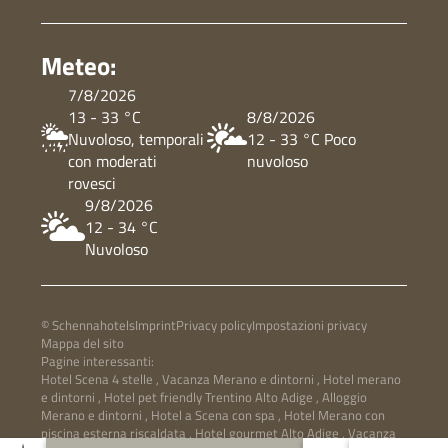
Meteo:
7/8/2026
13 - 33 °C
8/8/2026
Nuvoloso, temporali
12 - 33 °C Poco
con moderati
nuvoloso
rovesci
9/8/2026
12 - 34 °C
Nuvoloso
© Schennahotels
Imprint
Privacy policy
Impostazioni privacy
Mappa del sito
Pagine interessanti:
Hotel Scena 4 stelle
,
Vacanza Merano e dintorni
,
Hotel merano
e dintorni
,
Hotel pet friendly Trentino Alto Adige
,
Alloggio
Merano e dintorni
,
Hotel a Scena con spa
,
Hotel Merano con
piscina esterna riscaldata
,
Hotel gourmet Alto Adige
,
Vacanza