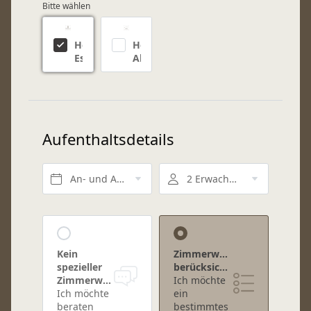
Bitte wählen
Hotel
Hotel
Eschenlohe
Alpin
Aufenthaltsdetails
An- und Abreise*
2 Erwachsene, Halbpension
Kein
Zimmerwunsch
spezieller
berücksichtigen
Zimmerwunsch
Ich möchte
Ich möchte
ein
beraten
bestimmtes