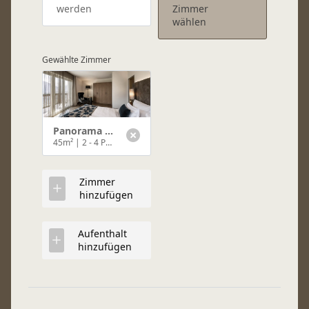
werden
Zimmer
wählen
Gewählte Zimmer
Panorama Suite
45m²
|
2 - 4 Personen
Zimmer
hinzufügen
Aufenthalt
hinzufügen