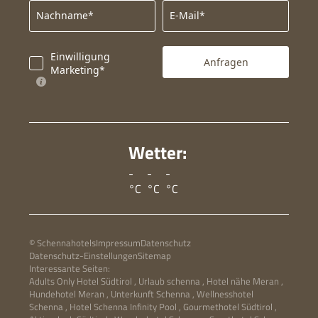
Nachname*
E-Mail*
Einwilligung
Anfragen
Marketing*
Wetter:
-
-
-
°C
°C
°C
© Schennahotels
Impressum
Datenschutz
Datenschutz-Einstellungen
Sitemap
Interessante Seiten:
Adults Only Hotel Südtirol
,
Urlaub schenna
,
Hotel nähe Meran
,
Hundehotel Meran
,
Unterkunft Schenna
,
Wellnesshotel
Schenna
,
Hotel Schenna Infinity Pool
,
Gourmethotel Südtirol
,