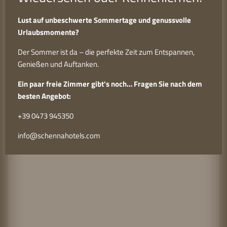
Lust auf unbeschwerte Sommertage und genussvolle
Entdecken Sie die lebendige Social Media Wall
Urlaubsmomente?
der
Schenna Hotels
– wo Ihre Erlebnisse im Mittelpunkt
stehen.
Der Sommer ist da – die perfekte Zeit zum Entspannen,
Genießen und Auftanken.
Mehr erfahren
Ein paar freie Zimmer gibt's noch… Fragen Sie nach dem
Filtern
:
besten Angebot:
+39 0473 945350
info@schennahotels.com