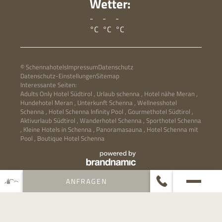
Wetter:
-
-
-
°C
°C
°C
© Schennahotels
Impressum
Datenschutz
Datenschutz-Einstellungen
Sitemap
Interessante Seiten:
Adults Only Hotel Südtirol
,
Urlaub schenna
,
Hotel nähe Meran
,
Hundehotel Meran
,
Unterkunft Schenna
,
Wellnesshotel
Schenna
,
Hotel Schenna Infinity Pool
,
Gourmethotel Südtirol
,
Aktivurlaub Südtirol
,
Wanderhotel Schenna
,
Sporthotel Schenna
,
Kleine Hotels in Schenna
,
Panoramasauna
,
Hotel Schenna mit
Pool
,
Boutique Hotel Schenna
ANFRAGEN
PARTNERLOGOS