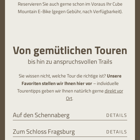
Reservieren Sie auch gerne schon im Voraus Ihr Cube
Mountain E-Bike (gegen Gebühr, nach Verfügbarkeit).
Von gemütlichen Touren
bis hin zu anspruchsvollen Trails
Sie wissen nicht, welche Tour die richtige ist?
Unsere
Favoriten stellen wir Ihnen hier vor
– individuelle
Tourentipps geben wir Ihnen natürlich gerne
direkt vor
Ort
.
Auf den Schennaberg
DETAILS
Diese mittelschwere MTB-Tour in Schenna empfiehlt sich
Zum Schloss Fragsburg
DETAILS
für erfahrene Bike-Urlauber. Der Südtiroler Schennaberg