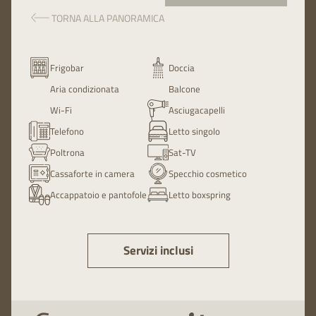
TORNA ALLA PANORAMICA
Frigobar
Doccia
Aria condizionata
Balcone
Wi-Fi
Asciugacapelli
Telefono
Letto singolo
Poltrona
Sat-TV
Cassaforte in camera
Specchio cosmetico
Accappatoio e pantofole
Letto boxspring
Servizi inclusi