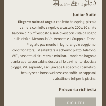
1
-
4
ca. 40m²
2–4 persone
Junior Suite
Elegante suite ad angolo
con
letto boxspring, piccola
camera con letto singolo o a castello 200 x 90 cm) e
balcone di 15 m² esposto a sud-ovest con vista da sogno
sulla città di Merano, la Val Venosta e il Gruppo di Tessa.
Pregiato pavimento in legno, angolo soggiorno,
condizionatore, TV satellitare a schermo piatto, telefono,
WiFi, cassetta di sicurezza e mini bar. Il moderno bagno a
pianta aperta con cabina doccia a filo pavimento, doccia a
pioggia, WC separato, asciugacapelli, specchio cosmetico,
beauty set e borsa wellness con soffici accappatoi,
ciabattine e teli per la piscina.
Prezzo su richiesta
RICHIEDI