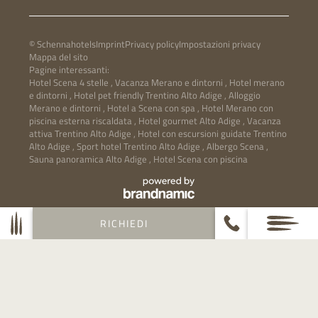
© Schennahotels
Imprint
Privacy policy
Impostazioni privacy
Mappa del sito
Pagine interessanti:
Hotel Scena 4 stelle
,
Vacanza Merano e dintorni
,
Hotel merano
e dintorni
,
Hotel pet friendly Trentino Alto Adige
,
Alloggio
Merano e dintorni
,
Hotel a Scena con spa
,
Hotel Merano con
piscina esterna riscaldata
,
Hotel gourmet Alto Adige
,
Vacanza
attiva Trentino Alto Adige
,
Hotel con escursioni guidate Trentino
Alto Adige
,
Sport hotel Trentino Alto Adige
,
Albergo Scena
,
Sauna panoramica Alto Adige
,
Hotel Scena con piscina
RICHIEDI
PARTNER