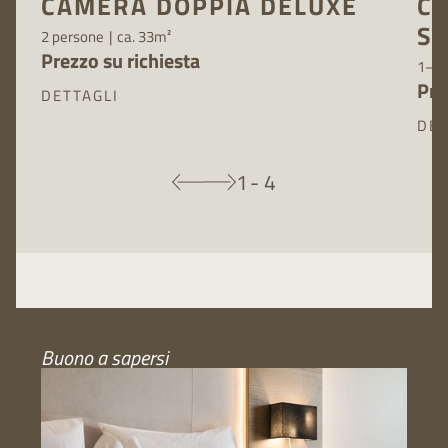
CAMERA DOPPIA DELUXE
C
S
2 persone
|
ca. 33m²
Prezzo su richiesta
1–2 
Pre
DETTAGLI
DET
1
-
4
Buono a sapersi