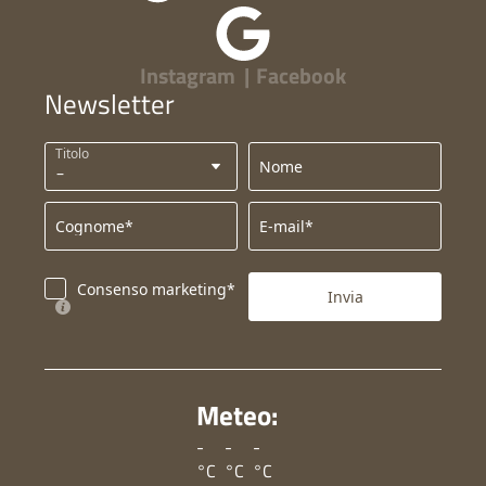
Instagram
|
Facebook
Newsletter
Titolo
Nome
Cognome*
E-mail*
Consenso marketing*
Invia
Meteo:
-
-
-
°C
°C
°C