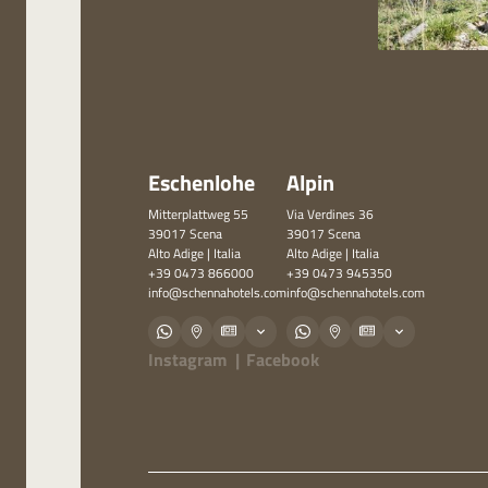
Eschenlohe
Alpin
Mitterplattweg 55
Via Verdines 36
39017 Scena
39017 Scena
Alto Adige | Italia
Alto Adige | Italia
+39 0473 866000
+39 0473 945350
info@
schennahotels.
com
info@
schennahotels.
com
Instagram
|
Facebook