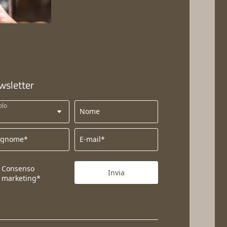
wsletter
olo
Nome
ognome*
E-mail*
Consenso
Invia
marketing*