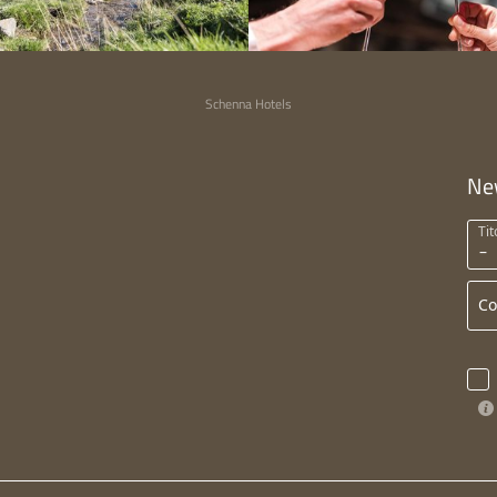
Schenna Hotels
Ne
Tit
C