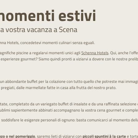
momenti estivi
lla vostra vacanza a Scena
nna Hotels, concedetevi momenti culinari senza eguali.
gnifiche piscine a regalarvi momenti unici agli
Schenna Hotels
. Qui, anche l’of
sperienze gourmet? Siamo quindi pronti a viziarvi a dovere con le nostre preliba
 un abbondante buffet per la colazione con tutto quello che potreste mai immagina
pregiati, dalle marmellate fatte in casa alla frutta del nostro prato.
tate, completato da un variegato buffet di insalate e da una raffinata selezione 
 sublimi sapientemente abbinati accompagnano la vostra cena gourmet e complet
soddisfare le esigenze personali di ognuno: basta comunicarci al momento della
nzo o nel pomeriggio
, saremo lieti di viziarvi con
piccoli spuntini à la carte
e torte