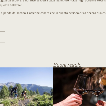
 roggia da esplorare durante la vostra vacanza in Alto Adige negli
Schenna Hotels
 queste bellezze!
eri dipende dal meteo. Potrebbe essere che in questo periodo ci sia ancora qualche
Buoni regalo