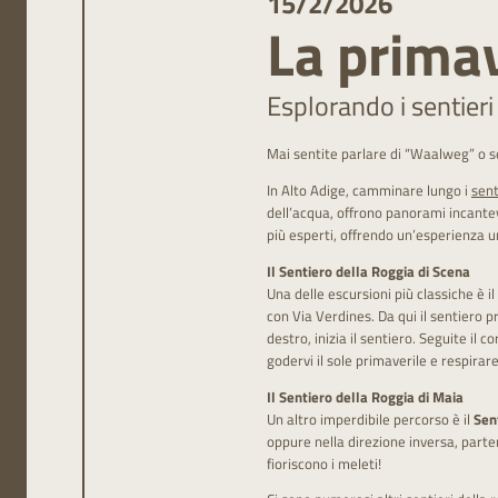
15/2/2026
La prima
Esplorando i sentieri
Mai sentite parlare di “Waalweg” o s
In Alto Adige, camminare lungo i
sent
dell’acqua, offrono panorami incantevo
più esperti, offrendo un’esperienza u
Il Sentiero della Roggia di Scena
Una delle escursioni più classiche è il
con Via Verdines. Da qui il sentiero p
destro, inizia il sentiero. Seguite il 
godervi il sole primaverile e respirare
Il Sentiero della Roggia di Maia
Un altro imperdibile percorso è il
Sen
oppure nella direzione inversa, parte
fioriscono i meleti!