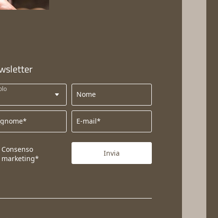
wsletter
olo
Nome
ognome*
E-mail*
Consenso
Invia
marketing*