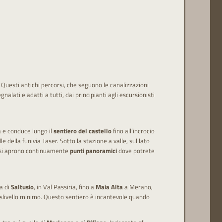
Questi antichi percorsi, che seguono le canalizzazioni
lati e adatti a tutti, dai principianti agli escursionisti
a e conduce lungo il
sentiero del castello
fino all’incrocio
le della funivia Taser. Sotto la stazione a valle, sul lato
so si aprono continuamente
punti panoramici
dove potrete
na di
Saltusio
, in Val Passiria, fino a
Maia Alta
a Merano,
dislivello minimo. Questo sentiero è incantevole quando