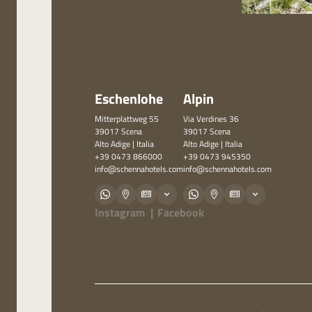
Eschenlohe
Alpin
Mitterplattweg 55
Via Verdines 36
39017 Scena
39017 Scena
Alto Adige | Italia
Alto Adige | Italia
+39 0473 866000
+39 0473 945350
info@
schennahotels.
com
info@
schennahotels.
com
Instagram
|
Facebook