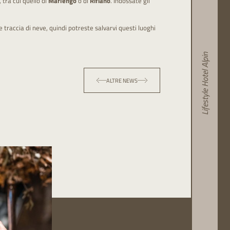
, tra cui quello di
Marlengo
o di
Rifiano
. Indossate gli
 traccia di neve, quindi potreste salvarvi questi luoghi
Lifestyle Hotel Alpin
ALTRE NEWS