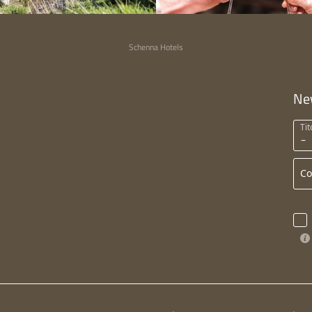
Schenna Hotels
Ne
Tit
C