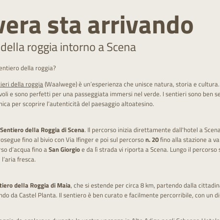
vera sta arrivando
 della roggia intorno a Scena
entiero della roggia?
ieri della roggia
(Waalwege) è un’esperienza che unisce natura, storia e cultura. 
li e sono perfetti per una passeggiata immersi nel verde. I sentieri sono ben segna
nica per scoprire l’autenticità del paesaggio altoatesino.
Sentiero della Roggia di Scena
. Il percorso inizia direttamente dall'hotel a Scen
rosegue fino al bivio con Via Ifinger e poi sul percorso
n. 20
fino alla stazione a val
corso d’acqua fino a
San Giorgio
e da lì strada vi riporta a Scena. Lungo il percor
 l’aria fresca.
tiero della Roggia di Maia
, che si estende per circa 8 km, partendo dalla cittadi
ndo da Castel Planta. Il sentiero è ben curato e facilmente percorribile, con un 