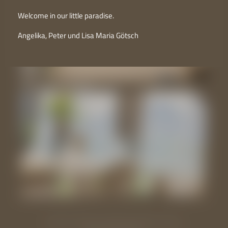
Welcome in our little paradise.
Angelika, Peter und Lisa Maria Götsch
Inklusivleistungen
Schenna Hotels
-
Hotel Eschenlohe
-
Living
-