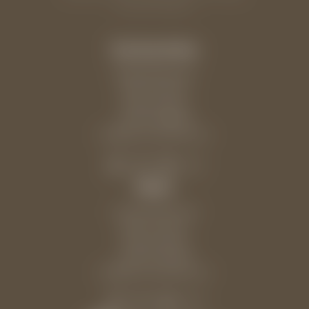
Zimmer & Suiten
Eschenlohe
Mitterplattweg 55
39017 Schenna
Südtirol | Italien
+39 0473 866000
info@
schennahotels.
com
Alpin
Verdinserstraße 36
39017 Schenna
Südtirol | Italien
+39 0473 945350
info@
schennahotels.
com