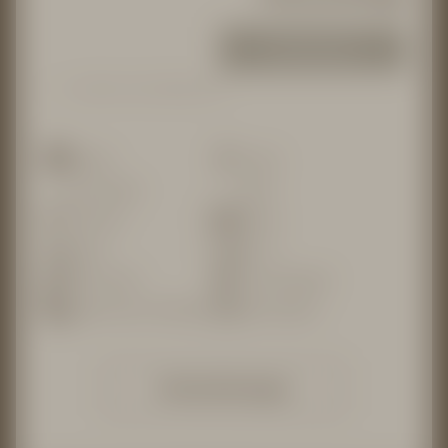
ANFRAGEN
ZURÜCK ZUR ÜBERSICHT
Minibar
Dusche
Klimaanlage
WLAN
Haarföhn
Telefon
Sessel
Sat-TV
Zimmersafe
Kosmetikspiegel
Bademantel und Slipper
Boxspringbett
Inklusivleistungen