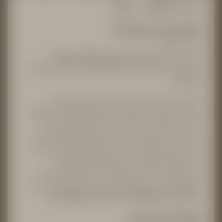
1
-
4
ca. 35m²
2 Personen
Top View-Juniorsuite
Balkon 12m²
Lichtdurchflutete helle Juniorsuite
mit Top View
Panorama auf die Kurstadt Meran sowie die umliegende
Bergwelt.
Ausgestattet mit großen Fensterfronten, edlem
Holzboden, Boxspringbett, gemütlichen Sesseln, Minibar,
Klimaanlage, Flat-Sat-TV, Telefon, WLAN und Safe.
Offenes Bad mit Regendusche, separatem WC, Föhn,
Kosmetikspiegel, Beauty-Set. Eine Wellnesstasche mit
kuscheligen Bademänteln, Badesandalen (aus
Nachhaltigkeit auf Anfrage) und Pool-Handtüchern
stehen Ihnen während des Aufenhaltes zur Verfügung.
Ein Stellplatz in unserer Tiefgarage ist inklusive
.
Preis auf Anfrage