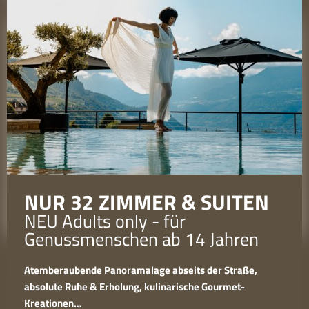
DOPPELZIMMER
D
SUPERIOR
2 Pe
Pre
2 Personen
|
ca. 33m²
Preis auf Anfrage
DET
DETAILS
1
-
4
NUR 32 ZIMMER & SUITEN
NEU Adults only - für
Genussmenschen ab 14 Jahren
Gut zu wissen
Atemberaubende Panoramalage abseits der Straße,
absolute Ruhe & Erholung, kulinarische Gourmet-
Kreationen…