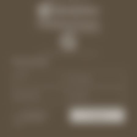
Instagram
|
Facebook
Newsletter
Anrede
Vorname
Nachname*
E-Mail*
Einwilligung
Anfragen
Marketing*