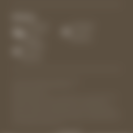
Wetter:
12.08.2026
13.08.2026
13 - 36 °C
12 - 36 °C
Wolkig
Wolkenlos
14.08.2026
12 - 36 °C
Wolkenlos
© Schennahotels
Impressum
Datenschutz
Datenschutz-Einstellungen
Sitemap
Interessante Seiten:
Adults Only Hotel Südtirol
,
Urlaub schenna
,
Hotel nähe Meran
,
Hundehotel Meran
,
Unterkunft Schenna
,
Wellnesshotel
Schenna
,
Hotel Schenna Infinity Pool
,
Gourmethotel Südtirol
,
Aktivurlaub Südtirol
,
Wanderhotel Schenna
,
Sporthotel Schenna
,
Kleine Hotels in Schenna
,
Panoramasauna
,
Hotel Schenna mit
Pool
,
Boutique Hotel Schenna