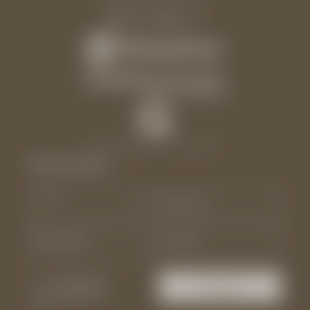
Instagram
|
Facebook
Newsletter
Anrede
Vorname
Nachname*
E-Mail*
Einwilligung
Anfragen
Marketing*