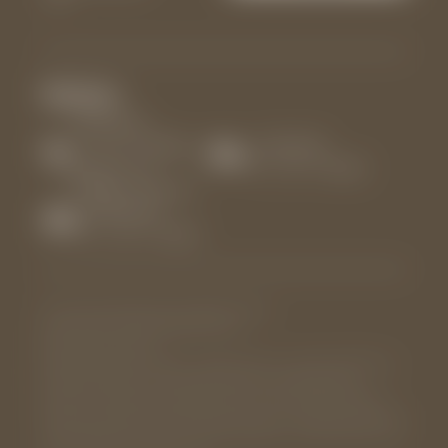
Wetter:
10.08.2026
13 - 34 °C Wolkig,
11.08.2026
Gewitter mit
13 - 35 °C Heiter
mäßigen Schauern
12.08.2026
13 - 36 °C Heiter
© Schennahotels
Impressum
Datenschutz
Datenschutz-Einstellungen
Sitemap
Interessante Seiten:
Adults Only Hotel Südtirol
,
Urlaub schenna
,
Hotel nähe Meran
,
Hundehotel Meran
,
Unterkunft Schenna
,
Wellnesshotel
Schenna
,
Hotel Schenna Infinity Pool
,
Gourmethotel Südtirol
,
Aktivurlaub Südtirol
,
Wanderhotel Schenna
,
Sporthotel Schenna
,
Kleine Hotels in Schenna
,
Panoramasauna
,
Hotel Schenna mit