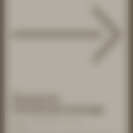
2 of 14
Klassische
Ganzkörpermassage
Massagen & Wohlfühlbehandlungen nach VITALIS Dr. Joseph
ca. 50 Min.
ab 79,00 €