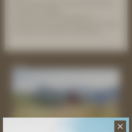
Eine klassische Massage für tiefgehende Entspannung
und muskulären Ausgleich.
Fließende, harmonische Bewegungen lösen
Verspannungen, regen die Durchblutung an und schenken
dem Körper neue Leichtigkeit und Wohlbefinden.
Active