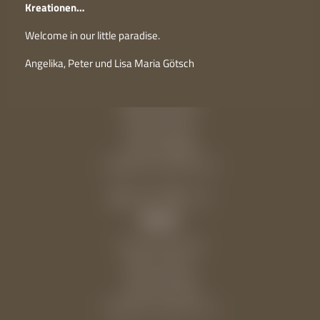
Kreationen…
Schenna Hotels
-
Hotel Eschenlohe
-
Spa
-
Treatments
Welcome in our little paradise.
Angelika, Peter und Lisa Maria Götsch
Eschenlohe
Mitterplattweg 55
39017 Schenna
Südtirol | Italien
+39 0473 866000
info@
schennahotels.
com
Alpin
Verdinserstraße 36
39017 Schenna
Südtirol | Italien
+39 0473 945350
info@
schennahotels.
com